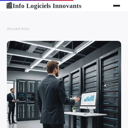
Info Logiciels Innovants
📰
Accueil
›
Actu