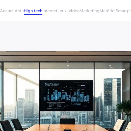
Accueil
Actu
High tech
Internet
Jeux-video
Marketing
Matériel
Smartp