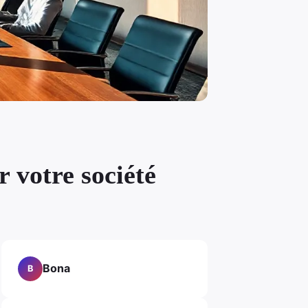
 votre société
Bona
B