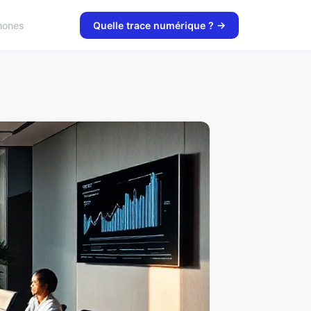
hones
Quelle trace numérique ? →