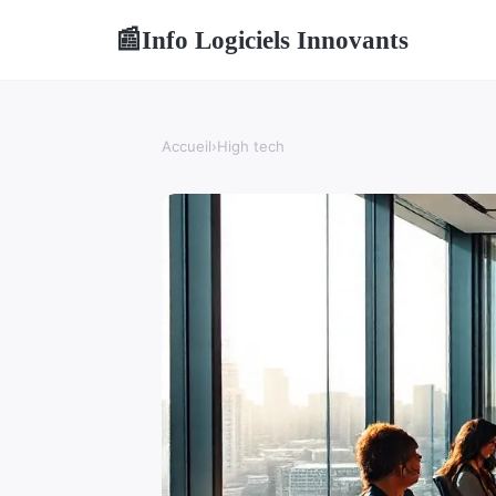
Info Logiciels Innovants
📰
Accueil
›
High tech